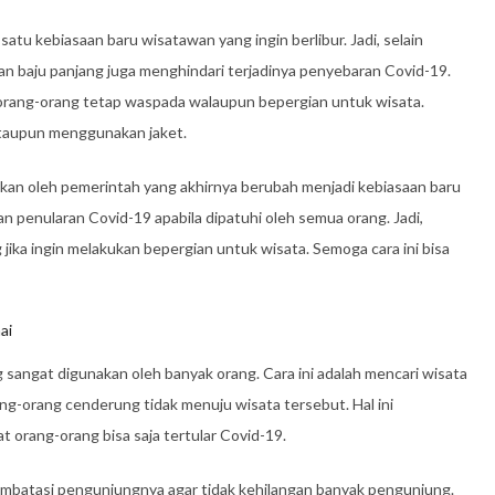
tu kebiasaan baru wisatawan yang ingin berlibur. Jadi, selain
an baju panjang juga menghindari terjadinya penyebaran Covid-19.
 orang-orang tetap waspada walaupun bepergian untuk wisata.
ataupun menggunakan jaket.
apkan oleh pemerintah yang akhirnya berubah menjadi kebiasaan baru
an penularan Covid-19 apabila dipatuhi oleh semua orang. Jadi,
 jika ingin melakukan bepergian untuk wisata. Semoga cara ini bisa
ai
 sangat digunakan oleh banyak orang. Cara ini adalah mencari wisata
rang-orang cenderung tidak menuju wisata tersebut. Hal ini
orang-orang bisa saja tertular Covid-19.
mbatasi pengunjungnya agar tidak kehilangan banyak pengunjung.