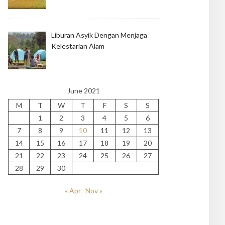
Liburan Asyik Dengan Menjaga
Kelestarian Alam
June 2021
M
T
W
T
F
S
S
1
2
3
4
5
6
7
8
9
10
11
12
13
14
15
16
17
18
19
20
21
22
23
24
25
26
27
28
29
30
« Apr
Nov »