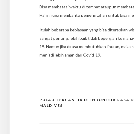
Bisa membatasi waktu di tempat ataupun membatas
Hal ini juga membantu pemerintahan untuk bisa m
Itulah beberapa kebiasaan yang bisa diterapkan w
sangat penting, lebih baik tidak bepergian ke ma
19. Namun jika dirasa membutuhkan liburan, maka se
menjadi lebih aman dari Covid-19.
PULAU TERCANTIK DI INDONESIA RASA D
Post
MALDIVES
navigation