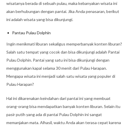
wisatanya berada di sebuah pulau, maka kebanyakan wisata ini
akan berhubungan dengan pantai. Jika Anda penasaran, berikut
ini adalah wisata yang bisa dikunjungi.
Pantau Pulau Dolphin
Ingin menikmati liburan sekaligus memperbanyak konten liburan?
Salah satu tempat yang cocok dan bisa dikunjungi adalah Pantai
Pulau Dolphin. Pantai yang satu ini bisa dikunjungi dengan
menggunakan kapal selama 30 menit dari Pulau Harapan.
Mengapa wisata ini menjadi salah satu wisata yang populer di
Pulau Harapan?
Hal ini dikarenakan keindahan dari pantai ini yang membuat
orang-orang bisa mendapatkan banyak konten liburan. Selain itu
pasir putih yang ada di pantai Pulau Dolphin ini sangat
memanjakan mata. Alhasil, waktu Anda akan terasa cepat karena