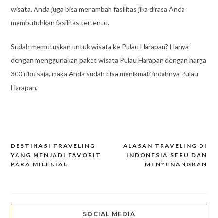
wisata. Anda juga bisa menambah fasilitas jika dirasa Anda
membutuhkan fasilitas tertentu.
Sudah memutuskan untuk wisata ke Pulau Harapan? Hanya
dengan menggunakan paket wisata Pulau Harapan dengan harga
300 ribu saja, maka Anda sudah bisa menikmati indahnya Pulau
Harapan.
DESTINASI TRAVELING
ALASAN TRAVELING DI
Post
YANG MENJADI FAVORIT
INDONESIA SERU DAN
navigation
PARA MILENIAL
MENYENANGKAN
SOCIAL MEDIA