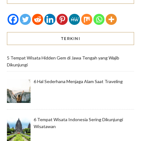
TERKINI
5 Tempat Wisata Hidden Gem di Jawa Tengah yang Wajib
Dikunjungi
6 Hal Sederhana Menjaga Alam Saat Traveling
6 Tempat Wisata Indonesia Sering Dikunjungi
Wisatawan